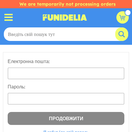
We are temporarily not processing orders
Електронна пошта:
Пароль: