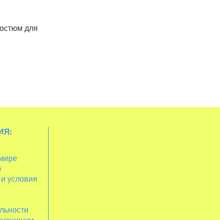
остюм для
ИЯ:
 мире
е
 и условия
льности
отношении