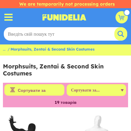
We are temporarily not processing orders
...
Morphsuits, Zentai & Second Skin Costumes
Morphsuits, Zentai & Second Skin
Costumes
Сортувати за
19
товарів