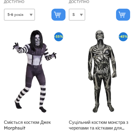
ДОСТУПНО
ДОСТУПНО
-35%
-45%
Сміється костюм Джек
Суцільний костюм монстра з
Morphsuit
черепами та кістками для
дітей