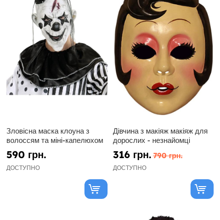
Зловісна маска клоуна з
Дівчина з макіяж макіяж для
волоссям та міні-капелюхом
дорослих - незнайомці
590 грн.
316 грн.
790 грн.
ДОСТУПНО
ДОСТУПНО