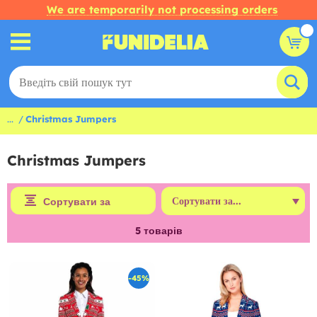
We are temporarily not processing orders
...
Christmas Jumpers
Christmas Jumpers
Сортувати за
5
товарів
-45%