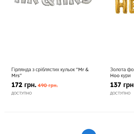
Гірлянда з сріблястих кульок "Mr &
Золота фол
Mrs"
Hoo кури
172 грн.
137 грн
490 грн.
ДОСТУПНО
ДОСТУПНО