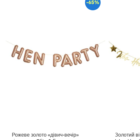
-65%
Рожеве золото «дівич-вечір»
Золотий в