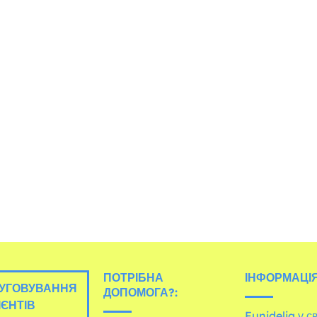
ПОТРІБНА
ІНФОРМАЦІЯ
УГОВУВАННЯ
ДОПОМОГА?:
ІЄНТІВ
Funidelia у св