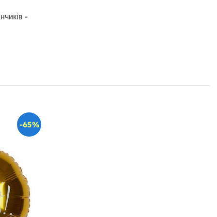
нчиків -
-65%