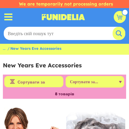
We are temporarily not processing orders
...
New Years Eve Accessories
New Years Eve Accessories
Сортувати за
8
товарів