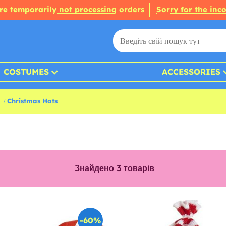
re temporarily not processing orders
Sorry for the inc
COSTUMES
ACCESSORIES
Christmas Hats
Знайдено
3
товарів
-60%