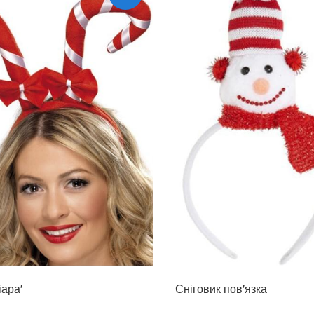
іара'
Сніговик пов'язка