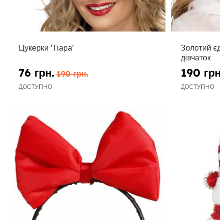
Цукерки 'Тіара'
Золотий є
дівчаток
76 грн.
190 грн
190 грн.
ДОСТУПНО
ДОСТУПНО