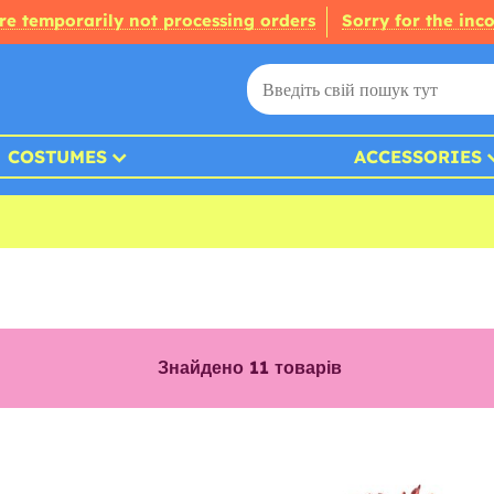
re temporarily not processing orders
Sorry for the inc
COSTUMES
ACCESSORIES
Знайдено
11
товарів