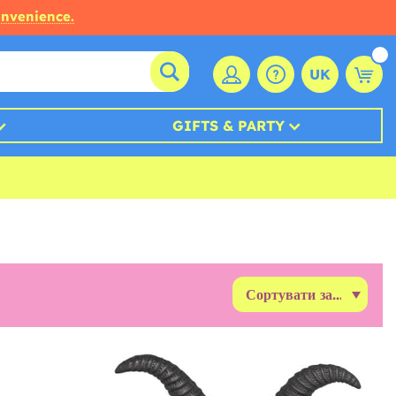
onvenience.
UK
GIFTS & PARTY