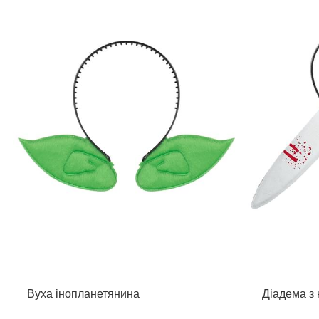
Вуха інопланетянина
Діадема з 