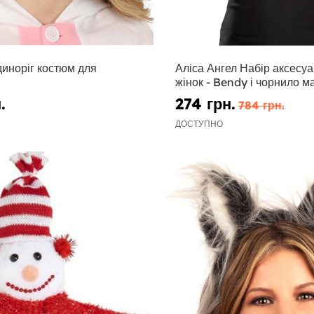
диноріг костюм для
Аліса Ангел Набір аксесуа
жінок - Bendy і чорнило 
.
274 грн.
784 грн.
ДОСТУПНО