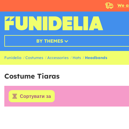
We a
BY THEMES
Funidelia
Costumes
Accessories
Hats
Headbands
Costume Tiaras
Сортувати за