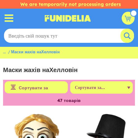
We are temporarily not processing orders
...
Маски жахів наХелловін
Маски жахів наХелловін
Сортувати за
47
товарів