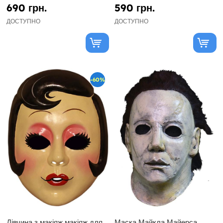
690 грн.
590 грн.
ДОСТУПНО
ДОСТУПНО
-60%
Дівчина з макіяж макіяж для
Маска Майкла Майерса