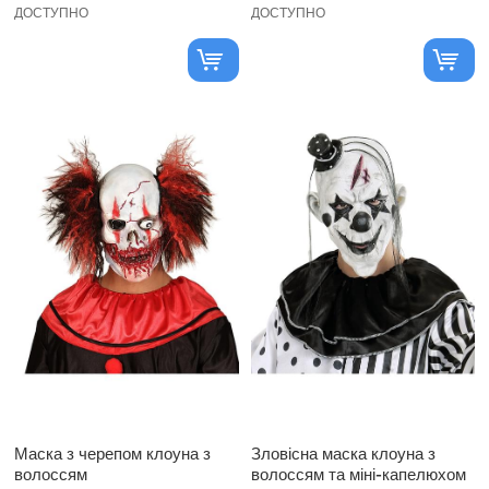
ДОСТУПНО
ДОСТУПНО
Маска з черепом клоуна з
Зловісна маска клоуна з
волоссям
волоссям та міні-капелюхом