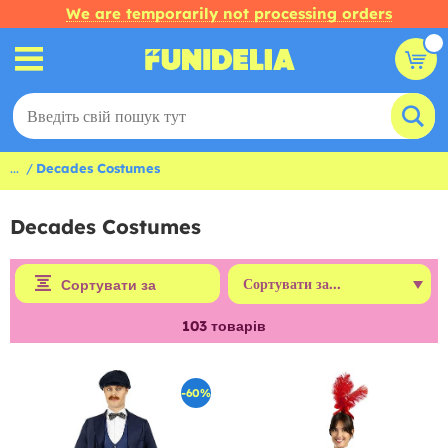
We are temporarily not processing orders
...
Decades Costumes
Decades Costumes
Сортувати за
103
товарів
-60%