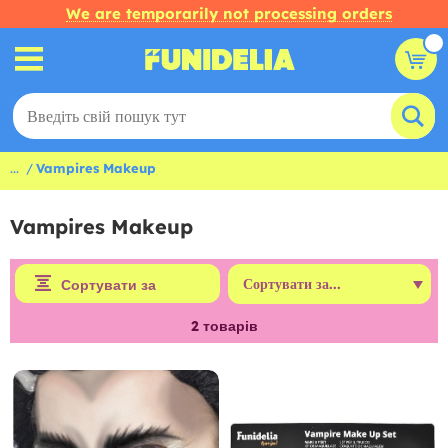
We are temporarily not processing orders
...
Vampires Makeup
Vampires Makeup
Сортувати за
2
товарів