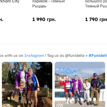
rkham City
париком - Темный
большого ра
Рыцарь
Темный Ры
н.
1 990 грн.
1 790 грн
os with us on
Instagram
! Tag us as @funidelia +
#Funidel