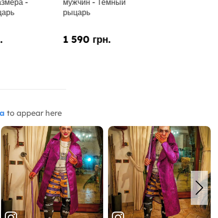
змера -
мужчин - Темный
царь
рыцарь
.
1 590 грн.
ia
to appear here