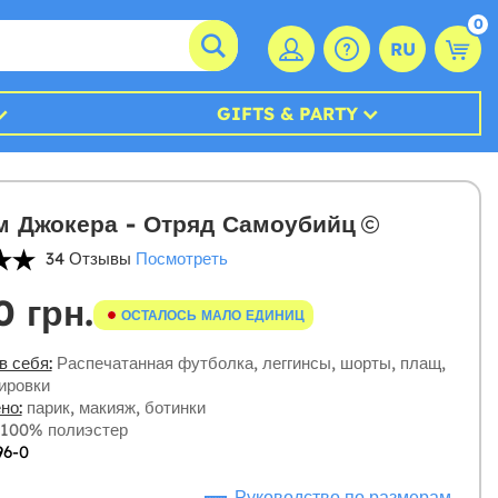
0
RU
GIFTS & PARTY
м Джокера - Отряд Самоубийц
34 Отзывы
Посмотреть
0 грн.
ОСТАЛОСЬ МАЛО ЕДИНИЦ
в себя:
Распечатанная футболка, леггинсы, шорты, плащ,
уировки
но:
парик, макияж, ботинки
100% полиэстер
96-0
Руководство по размерам