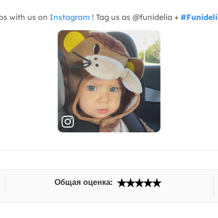
os with us on
Instagram
! Tag us as @funidelia +
#Funidel
Общая оценка: