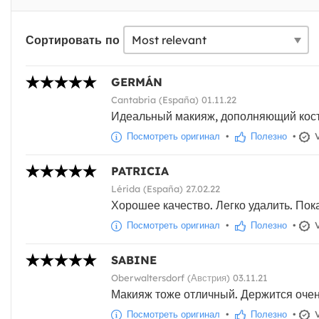
Сортировать по
GERMÁN
Cantabria (España) 01.11.22
Идеальный макияж, дополняющий кост
Посмотреть оригинал
•
Полезно
•
V
PATRICIA
Lérida (España) 27.02.22
Хорошее качество. Легко удалить. Пока
Посмотреть оригинал
•
Полезно
•
V
SABINE
Oberwaltersdorf (Австрия) 03.11.21
Макияж тоже отличный. Держится очен
Посмотреть оригинал
•
Полезно
•
V