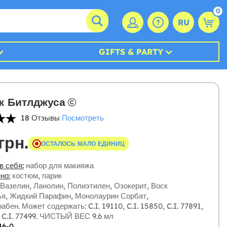
0
RU
GIFTS & PARTY
ж Битлджуса
18 Отзывы
Посмотреть
грн.
ОСТАЛОСЬ МАЛО ЕДИНИЦ
в себя:
набор для макияжа
но:
костюм, парик
Вазелин, Ланолин, Полиэтилен, Озокерит, Воск
я, Жидкий Парафин, Монолаурин Сорбат,
бен. Может содержать: C.I. 19110, C.I. 15850, C.I. 77891,
, C.I. 77499. ЧИСТЫЙ ВЕС 9.6 мл
46-0