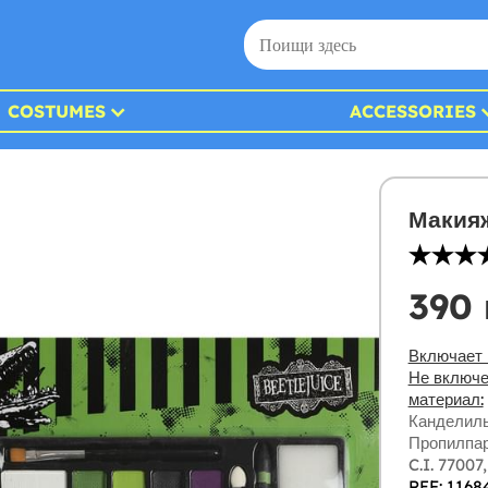
COSTUMES
ACCESSORIES
Макия
390 
Включает 
Не включе
материал:
Канделиль
Пропилпара
C.I. 77007
REF: 1168