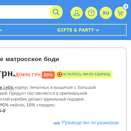
0
RU
GIFTS & PARTY
е матросское боди
грн.
ДО
490 ГРН.
ОСТАЛОСЬ МАЛО ЕДИНИЦ
20%
в себя:
корпус печатных и вышитые с большой
ией. Продукт поставляется в оригинальной
ской коробке делает идеальный подарок.
90% нейлон, 10% спандекс
3-0
Руководство по размерам