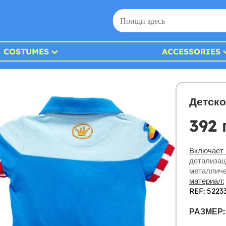
COSTUMES
ACCESSORIES
Детско
392 
Включает 
детализац
металличе
материал:
REF: 5223
РАЗМЕР: