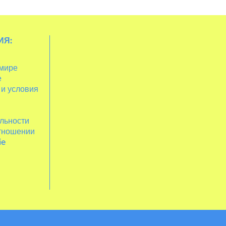
ИЯ:
 мире
е
 и условия
льности
отношении
ie