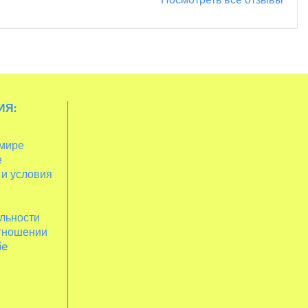
ИЯ:
 мире
е
 и условия
льности
отношении
ie