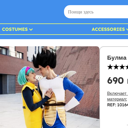
COSTUMES
ACCESSORIES
Булма 
690 
Включает 
материал:
REF: 1016