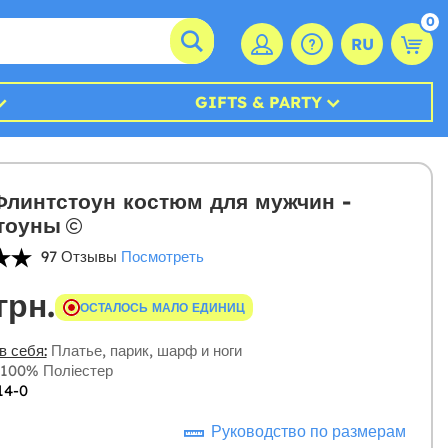
0
RU
GIFTS & PARTY
линтстоун костюм для мужчин -
тоуны
97 Отзывы
Посмотреть
грн.
ОСТАЛОСЬ МАЛО ЕДИНИЦ
в себя:
Платье, парик, шарф и ноги
100% Поліестер
14-0
Руководство по размерам