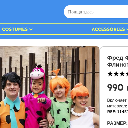
COSTUMES
ACCESSORIES
Фред Ф
Флинс
990 
Включает 
материал:
REF: 1145
РАЗМЕР: