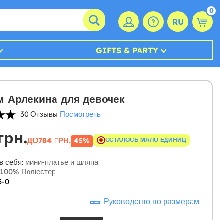
0
RU
GIFTS & PARTY
 Арлекина для девочек
30 Отзывы
Посмотреть
грн.
ДО
784 ГРН.
ОСТАЛОСЬ МАЛО ЕДИНИЦ
45%
в себя:
мини-платье и шляпа
100% Поліестер
3-0
Руководство по размерам