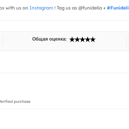
os with us on
Instagram
! Tag us as @funidelia +
#Funidel
Общая оценка:
erified purchase