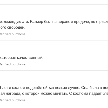
екомендую это. Размер был на верхнем пределе, но я рискн
ого свободен.
erified purchase
 материал качественный.
erified purchase
 лет и костюм подошёл ей как нельзя лучше. Она была в вост
я награда, о которой можно мечтать. С костюма падает блес
erified purchase