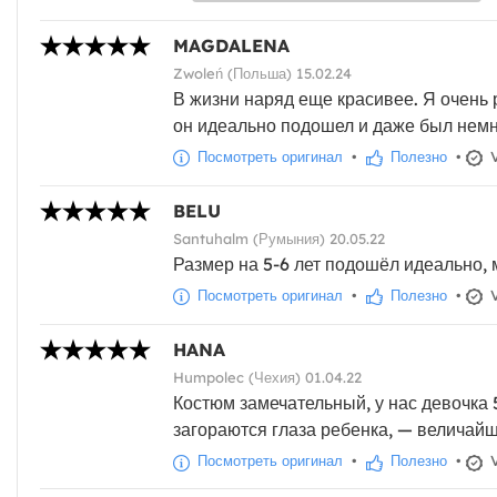
MAGDALENA
Zwoleń (Польша) 15.02.24
В жизни наряд еще красивее. Я очень р
он идеально подошел и даже был немн
Посмотреть оригинал
•
Полезно
•
V
BELU
Santuhalm (Румыния) 20.05.22
Размер на 5-6 лет подошёл идеально,
Посмотреть оригинал
•
Полезно
•
V
HANA
Humpolec (Чехия) 01.04.22
Костюм замечательный, у нас девочка 5
загораются глаза ребенка, — величайша
Посмотреть оригинал
•
Полезно
•
V