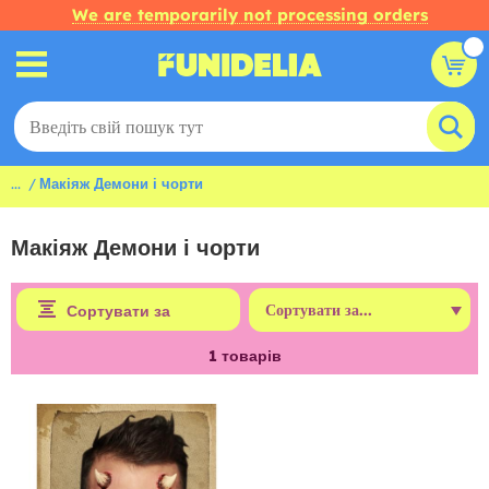
We are temporarily not processing orders
...
Макіяж Демони і чорти
Макіяж Демони і чорти
Сортувати за
1
товарів