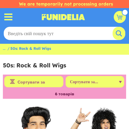
We are temporarily not processing orders
...
50s: Rock & Roll Wigs
50s: Rock & Roll Wigs
Сортувати за
6
товарів