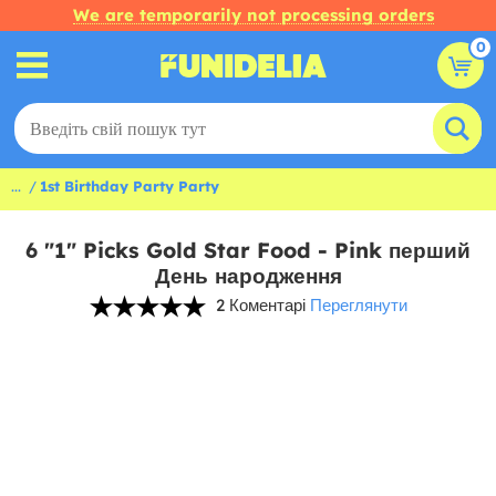
We are temporarily not processing orders
0
...
1st Birthday Party Party
6 "1" Picks Gold Star Food - Pink перший
День народження
2 Коментарі
Переглянути