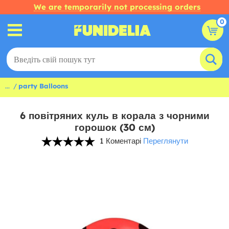
We are temporarily not processing orders
0
...
party Balloons
6 повітряних куль в корала з чорними
горошок (30 см)
1 Коментарі
Переглянути