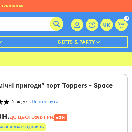
onvenience.
0
UK
GIFTS & PARTY
мічні пригоди" торт Toppers - Space
2 відгуків
Переглянути
рн.
ДО ЦЬОГО
190 ГРН.
60%
ИЛОСЯ МАЛО ОДИНИЦЬ