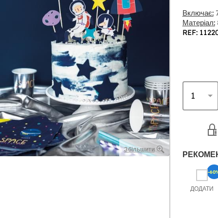
Включає:
7
Матеріал:
REF: 1122
Збільшити
РЕКОМЕ
-60
ДОДАТИ