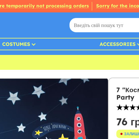
re temporarily not processing orders
Sorry for the inc
COSTUMES
ACCESSORIES
7 "Кос
Party
76 г
ЗАЛИШ