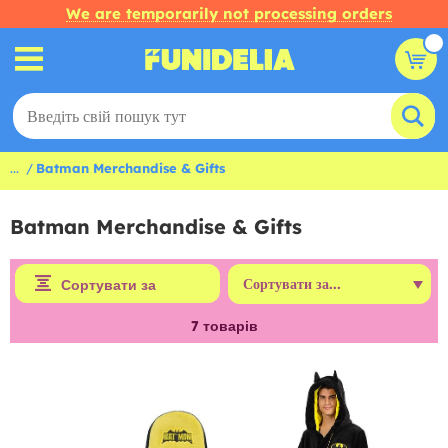
We are temporarily not processing orders
...
Batman Merchandise & Gifts
Batman Merchandise & Gifts
Сортувати за
7
товарів