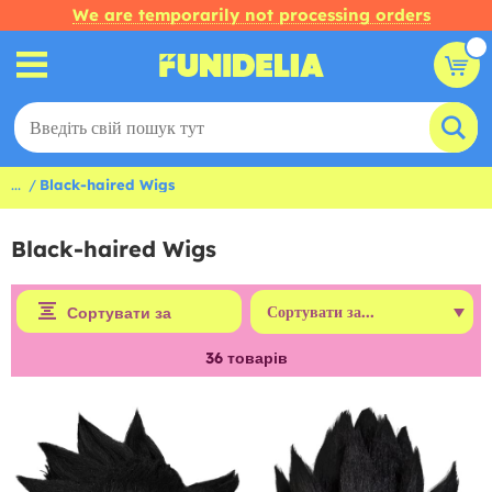
We are temporarily not processing orders
...
Black-haired Wigs
Black-haired Wigs
Сортувати за
36
товарів