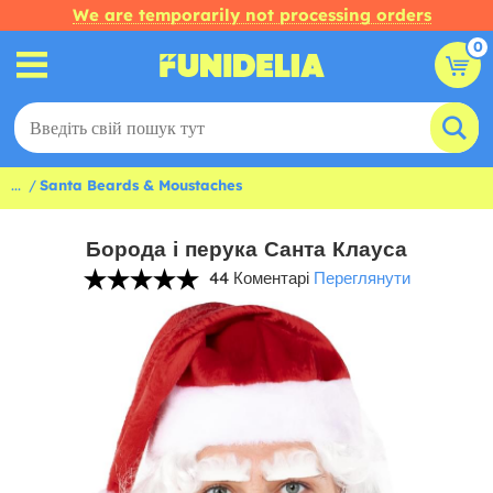
We are temporarily not processing orders
0
...
Santa Beards & Moustaches
Борода і перука Санта Клауса
44 Коментарі
Переглянути