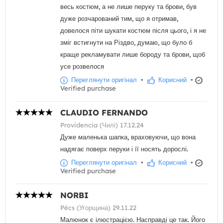
весь костюм, а не лише перуку та брови, був
дуже розчарований тим, що я отримав,
довелося піти шукати костюм після цього, і я не
зміг встигнути на Різдво, думаю, що було б
краще рекламувати лише бороду та брови, щоб
усе розвелося
Переглянути оригінал
•
Корисний
•
Verified purchase
CLAUDIO FERNANDO
Providencia (Чилі) 17.12.24
Дуже маленька шапка, враховуючи, що вона
надягає поверх перуки і її носять дорослі.
Переглянути оригінал
•
Корисний
•
Verified purchase
NORBI
Pécs (Угорщина) 29.11.22
Малюнок є ілюстрацією. Насправді це так. Його