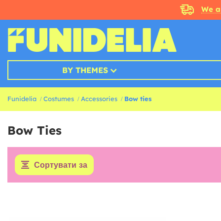
We a
BY THEMES
Funidelia
Costumes
Accessories
Bow ties
Bow Ties
Сортувати за