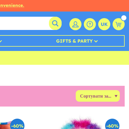
onvenience.
UK
GIFTS & PARTY
-60%
-60%