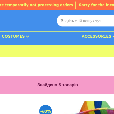
re temporarily not processing orders
Sorry for the inc
COSTUMES
ACCESSORIES
Знайдено
5
товарів
-60%