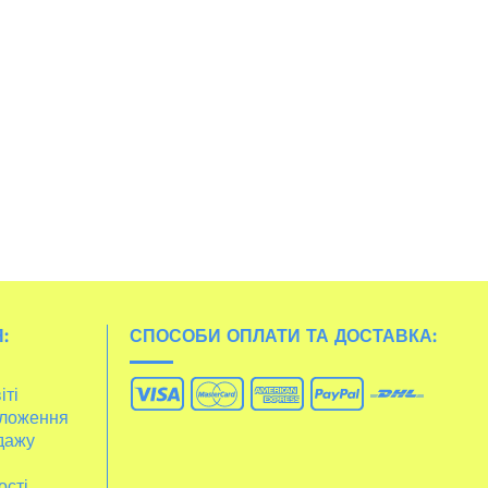
:
СПОСОБИ ОПЛАТИ ТА ДОСТАВКА:
іті
ложення
дажу
ості