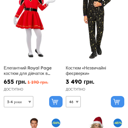
Елегантний Royal Page
Костюм «Незвичайні
костюм для дівчаток в
феєрверки»
червоному
655 грн.
3 490 грн.
1 190 грн.
ДОСТУПНО
ДОСТУПНО
-56%
-45%