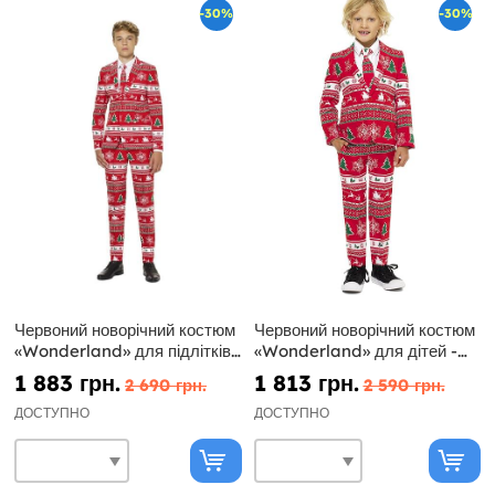
-30%
-30%
Червоний новорічний костюм
Червоний новорічний костюм
«Wonderland» для підлітків
«Wonderland» для дітей -
- Opposuits
Opposuits
1 883 грн.
1 813 грн.
2 690 грн.
2 590 грн.
ДОСТУПНО
ДОСТУПНО