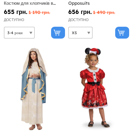
Костюм для хлопчиків в
Opposuits
блакитному
655 грн.
656 грн.
1 190 грн.
1 490 грн.
ДОСТУПНО
ДОСТУПНО