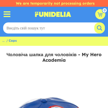
We are temporarily not processing orders
0
...
Caps
Чоловіча шапка для чоловіків - My Hero
Academia