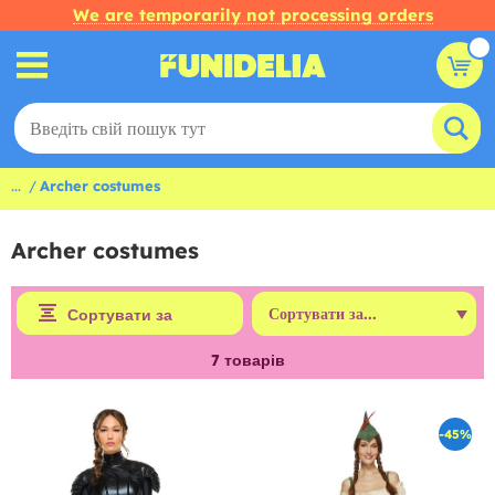
We are temporarily not processing orders
...
Archer costumes
Archer costumes
Сортувати за
7
товарів
-45%