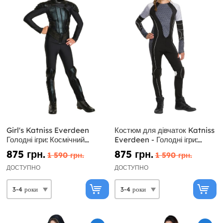
Girl's Katniss Everdeen
Костюм для дівчаток Katniss
Голодні ігри: Космічний
Everdeen - Голодні ігри:
костюм
ловити вогонь
875 грн.
875 грн.
1 590 грн.
1 590 грн.
ДОСТУПНО
ДОСТУПНО