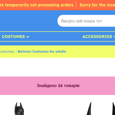
re temporarily not processing orders
Sorry for the inc
COSTUMES
ACCESSORIES
Costumes
Batman Costumes for adults
Знайдено
16
товарів