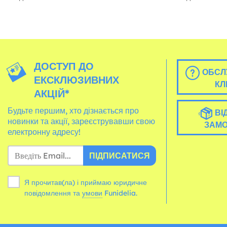
ДОСТУП ДО
ОБСЛ
ЕКСКЛЮЗИВНИХ
КЛ
АКЦІЙ*
Будьте першим, хто дізнається про
ВІ
новинки та акції, зареєструвавши свою
ЗАМ
електронну адресу!
ПІДПИСАТИСЯ
Я прочитав(ла) і приймаю юридичне
повідомлення та
умови
Funidelia.