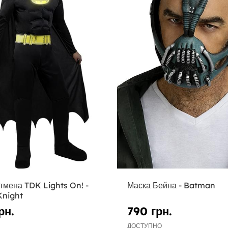
тмена TDK Lights On! -
Маска Бейна - Batman
Knight
рн.
790 грн.
ДОСТУПНО