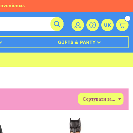
onvenience.
UK
GIFTS & PARTY