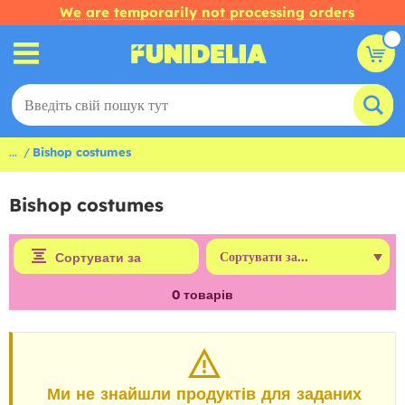
We are temporarily not processing orders
...
Bishop costumes
Bishop costumes
Сортувати за
0
товарів
Ми не знайшли продуктів для заданих