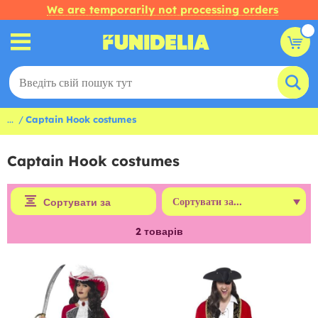
We are temporarily not processing orders
...
Captain Hook costumes
Captain Hook costumes
Сортувати за
2
товарів