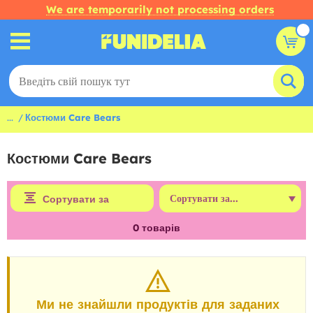
We are temporarily not processing orders
...
Костюми Care Bears
Костюми Care Bears
Сортувати за
0
товарів
Ми не знайшли продуктів для заданих