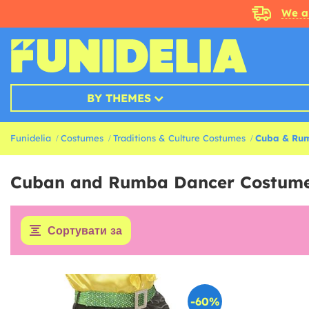
We a
BY THEMES
Funidelia
Costumes
Traditions & Culture Costumes
Cuba & Ru
Cuban and Rumba Dancer Costum
Сортувати за
-60%