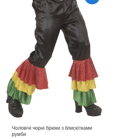
Чоловічі чорні брюки з блискітками
румби