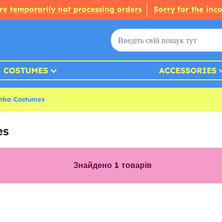
re temporarily not processing orders
Sorry for the inc
COSTUMES
ACCESSORIES
mba Costumes
es
Знайдено
1
товарів