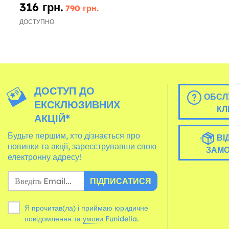
316 грн.
790 грн.
ДОСТУПНО
ДОСТУП ДО
ОБСЛ
ЕКСКЛЮЗИВНИХ
КЛ
АКЦІЙ*
Будьте першим, хто дізнається про
ВІ
новинки та акції, зареєструвавши свою
ЗАМ
електронну адресу!
ПІДПИСАТИСЯ
Я прочитав(ла) і приймаю юридичне
повідомлення та
умови
Funidelia.