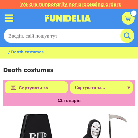
We are temporarily not processing orders
...
Death costumes
Death costumes
Сортувати за
12
товарів