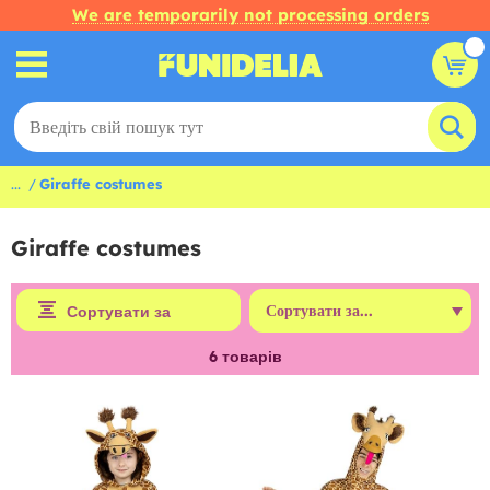
We are temporarily not processing orders
...
Giraffe costumes
Giraffe costumes
Сортувати за
6
товарів