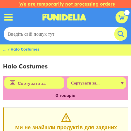
We are temporarily not processing orders
...
Halo Costumes
Halo Costumes
Сортувати за
0
товарів
Ми не знайшли продуктів для заданих