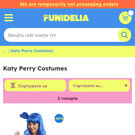
We are temporarily not processing orders
...
Katy Perry Costumes
Katy Perry Costumes
Сортувати за
1
товарів
-60%