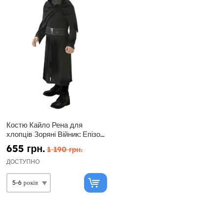
Костю Кайло Рена для
хлопців Зоряні Війник: Епізод
7
655 грн.
1 190 грн.
ДОСТУПНО