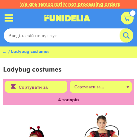
We are temporarily not processing orders
...
Ladybug costumes
Ladybug costumes
Сортувати за
4
товарів