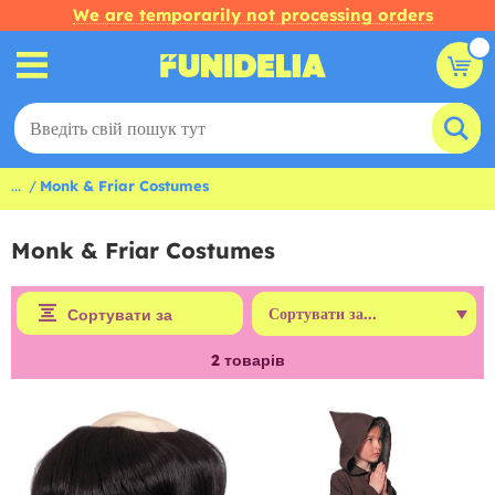
We are temporarily not processing orders
...
Monk & Friar Costumes
Monk & Friar Costumes
Сортувати за
2
товарів