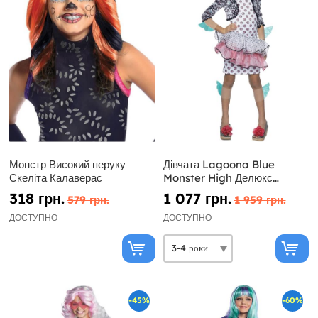
Монстр Високий перуку
Дівчата Lagoona Blue
Скеліта Калаверас
Monster High Делюкс
костюм
318 грн.
1 077 грн.
579 грн.
1 959 грн.
ДОСТУПНО
ДОСТУПНО
-45%
-60%