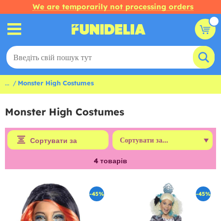
We are temporarily not processing orders
...
Monster High Costumes
Monster High Costumes
Сортувати за
4
товарів
-45%
-45%