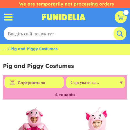
We are temporarily not processing orders
...
Pig and Piggy Costumes
Pig and Piggy Costumes
Сортувати за
4
товарів