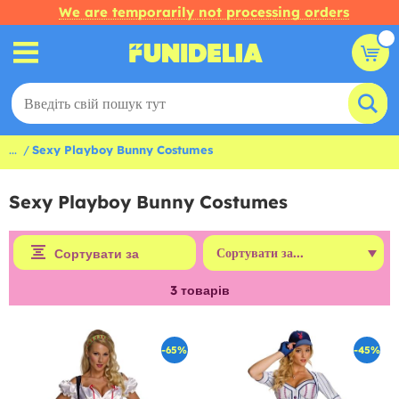
We are temporarily not processing orders
...
Sexy Playboy Bunny Costumes
Sexy Playboy Bunny Costumes
Сортувати за
3
товарів
-65%
-45%