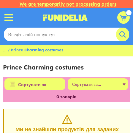
We are temporarily not processing orders
...
Prince Charming costumes
Prince Charming costumes
Сортувати за
0
товарів
Ми не знайшли продуктів для заданих