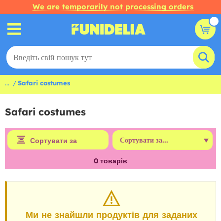
We are temporarily not processing orders
...
Safari costumes
Safari costumes
Сортувати за
0
товарів
Ми не знайшли продуктів для заданих