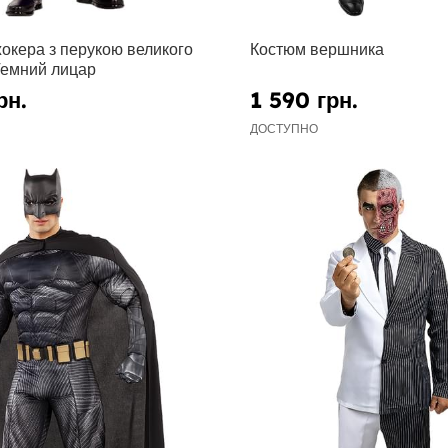
окера з перукою великого
Костюм вершника
Темний лицар
рн.
1 590 грн.
ДОСТУПНО